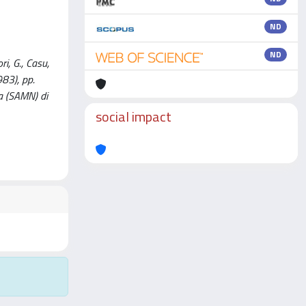
ND
ND
i, G., Casu,
83), pp.
a (SAMN) di
social impact