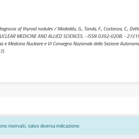
gnosis of thyroid nodules / Madeddu, G., Tanda, F., Costanza, C., Dettor
AL OF NUCLEAR MEDICINE AND ALLIED SCIENCES. - ISSN 0392-0208. - 27:(19
ogia e Medicina Nucleare e VI Convegno Nazionale della Sezione Autonom
7).
ono riservati, salvo diversa indicazione.