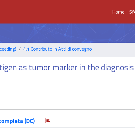
Home
Sf
ceeding)
4.1 Contributo in Atti di convegno
igen as tumor marker in the diagnosis
completa (DC)