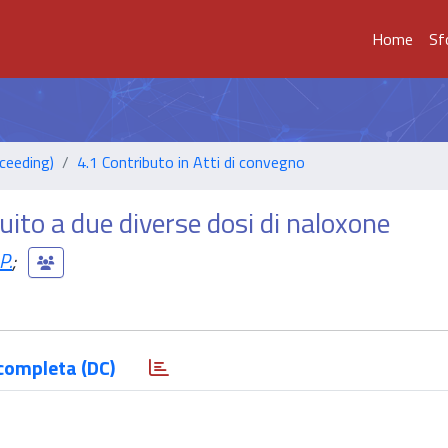
Home
Sf
ceeding)
4.1 Contributo in Atti di convegno
eguito a due diverse dosi di naloxone
P.
;
completa (DC)