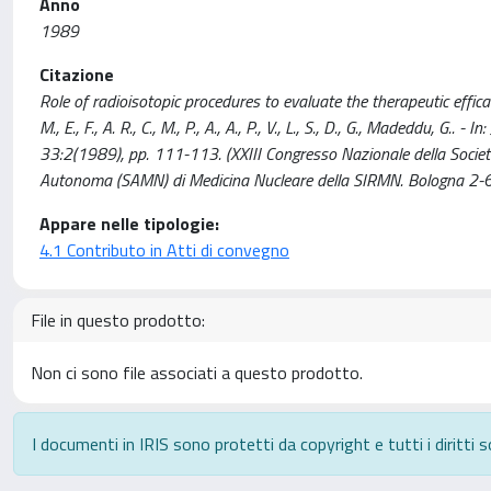
Anno
1989
Citazione
Role of radioisotopic procedures to evaluate the therapeutic effica
M., E., F., A. R., C., M., P., A., A., P., V., L., S., D., G., Made
33:2(1989), pp. 111-113. (XXIII Congresso Nazionale della Società
Autonoma (SAMN) di Medicina Nucleare della SIRMN. Bologna 2-
Appare nelle tipologie:
4.1 Contributo in Atti di convegno
File in questo prodotto:
Non ci sono file associati a questo prodotto.
I documenti in IRIS sono protetti da copyright e tutti i diritti s