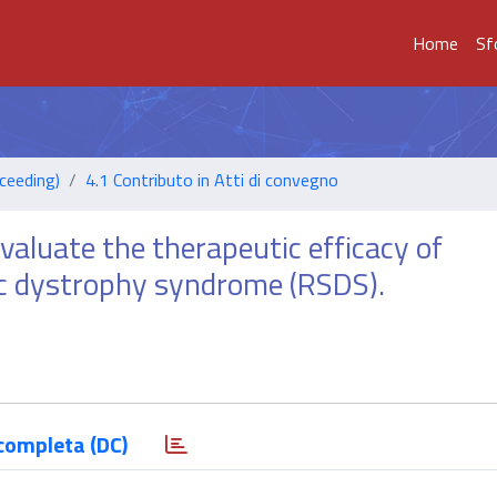
Home
Sf
ceeding)
4.1 Contributo in Atti di convegno
evaluate the therapeutic efficacy of
ic dystrophy syndrome (RSDS).
completa (DC)