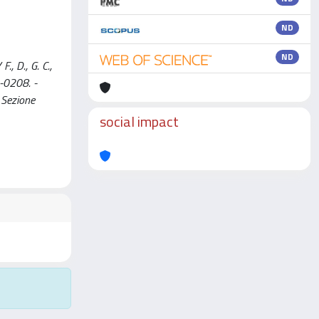
ND
ND
, D., G. C.,
2-0208. -
 Sezione
social impact