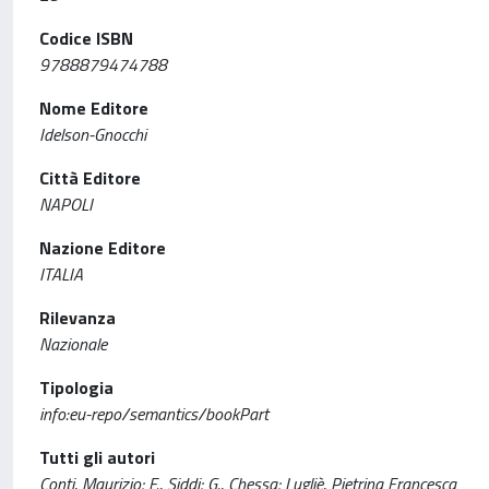
Codice ISBN
9788879474788
Nome Editore
Idelson-Gnocchi
Città Editore
NAPOLI
Nazione Editore
ITALIA
Rilevanza
Nazionale
Tipologia
info:eu-repo/semantics/bookPart
Tutti gli autori
Conti, Maurizio; F., Siddi; G., Chessa; Lugliè, Pietrina Francesca