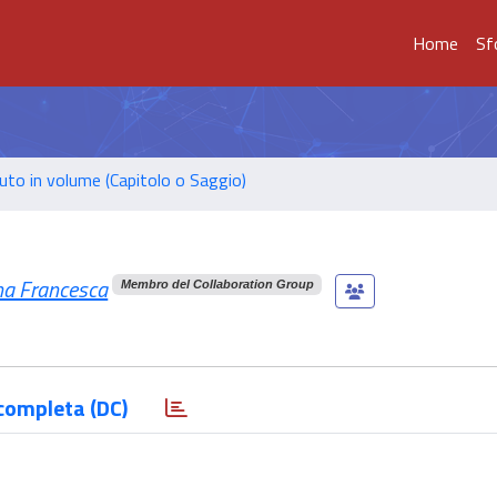
Home
Sf
uto in volume (Capitolo o Saggio)
ina Francesca
Membro del Collaboration Group
completa (DC)