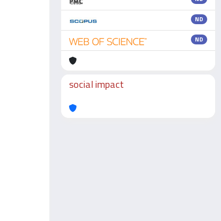
ND
ND
social impact