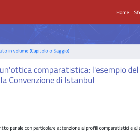
Home
Sf
uto in volume (Capitolo o Saggio)
 un'ottica comparatistica: l'esempio del
ella Convenzione di Istanbul
ritto penale con particolare attenzione ai profili comparatistici e al