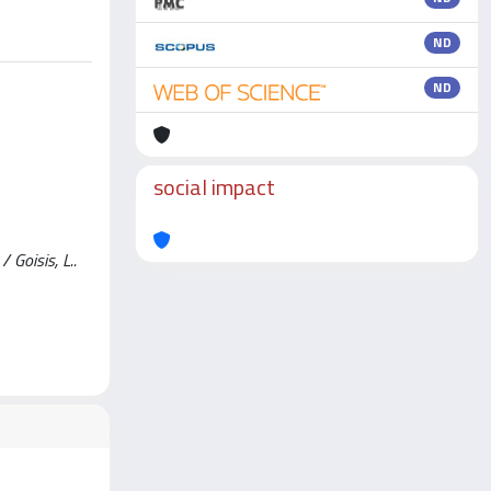
ND
ND
social impact
 Goisis, L..