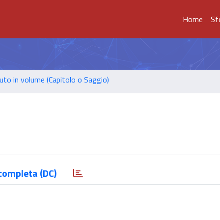
Home
Sf
uto in volume (Capitolo o Saggio)
completa (DC)