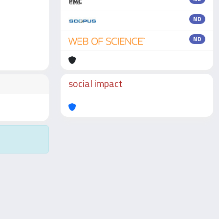
ND
ND
social impact