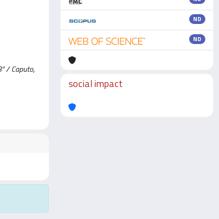
ND
ND
8” / Caputo,
social impact