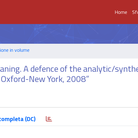
Home
Sf
ione in volume
meaning. A defence of the analytic/synth
s, Oxford-New York, 2008”
completa (DC)