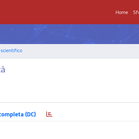
Home
Sf
scientifico
tà
completa (DC)