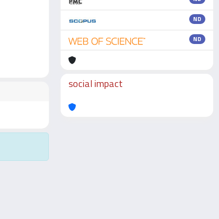
ND
ND
social impact