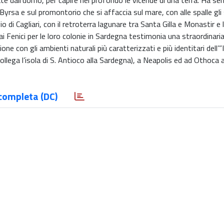
mate dall’uomo, per capire nel profondo le vicende di una terra. Ha se
a Byrsa e sul promontorio che si affaccia sul mare, con alle spalle gli
o di Cagliari, con il retroterra lagunare tra Santa Gilla e Monastir e 
i Fenici per le loro colonie in Sardegna testimonia una straordinaria
one con gli ambienti naturali più caratterizzati e più identitari dell’”I
 collega l’isola di S. Antioco alla Sardegna), a Neapolis ed ad Othoca 
completa (DC)