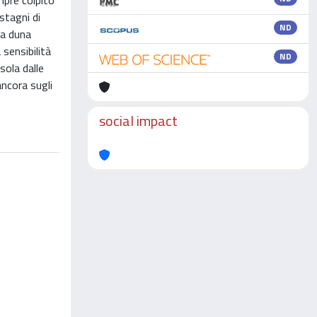
mpre colpito
 stagni di
ND
la duna
 sensibilità
ND
sola dalle
ancora sugli
social impact