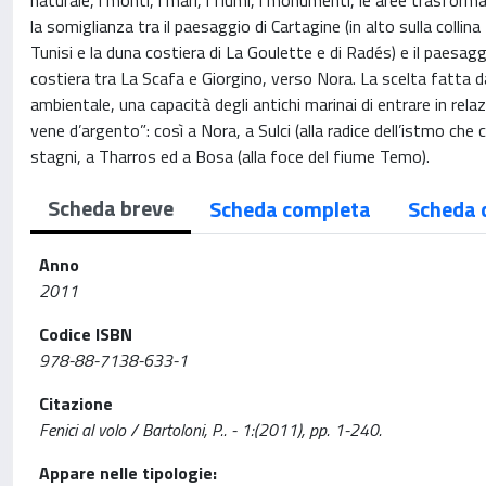
naturale, i monti, i mari, i fiumi, i monumenti, le aree trasfor
la somiglianza tra il paesaggio di Cartagine (in alto sulla collin
Tunisi e la duna costiera di La Goulette e di Radés) e il paesaggi
costiera tra La Scafa e Giorgino, verso Nora. La scelta fatta da
ambientale, una capacità degli antichi marinai di entrare in relazi
vene d’argento”: così a Nora, a Sulci (alla radice dell’istmo che
stagni, a Tharros ed a Bosa (alla foce del fiume Temo).
Scheda breve
Scheda completa
Scheda 
Anno
2011
Codice ISBN
978-88-7138-633-1
Citazione
Fenici al volo / Bartoloni, P.. - 1:(2011), pp. 1-240.
Appare nelle tipologie: