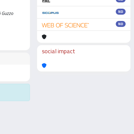
ND
si Guzzo
ND
social impact