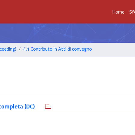
Home
Sf
ceeding)
4.1 Contributo in Atti di convegno
completa (DC)