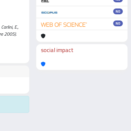
ND
ND
arlini, E.,
bre 2005).
social impact