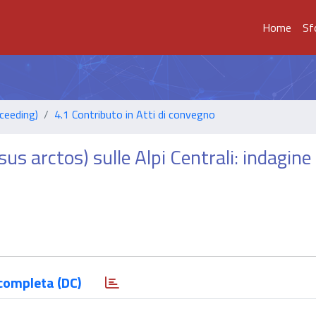
Home
Sf
ceeding)
4.1 Contributo in Atti di convegno
us arctos) sulle Alpi Centrali: indagine
completa (DC)