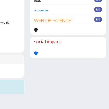
ND
ND
e, G.. -
social impact