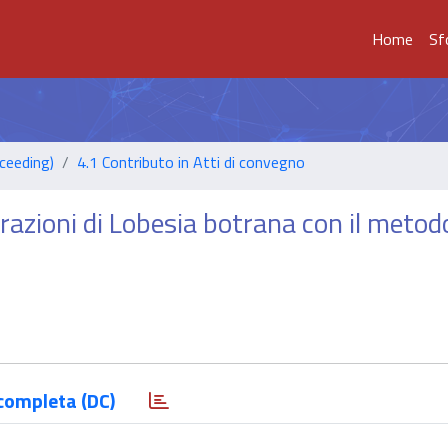
Home
Sf
ceeding)
4.1 Contributo in Atti di convegno
razioni di Lobesia botrana con il metodo
completa (DC)