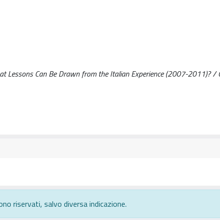
t Lessons Can Be Drawn from the Italian Experience (2007-2011)? / C
ono riservati, salvo diversa indicazione.