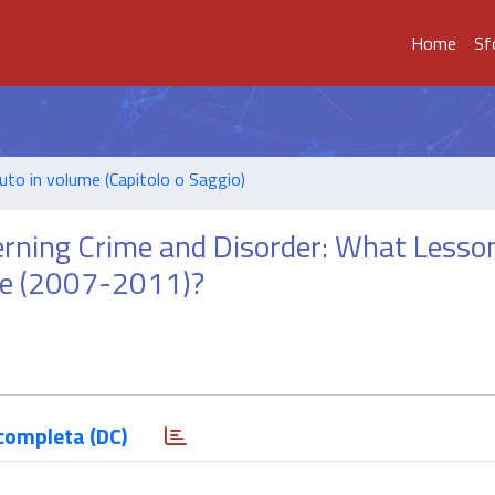
Home
Sf
uto in volume (Capitolo o Saggio)
rning Crime and Disorder: What Lesso
ce (2007-2011)?
completa (DC)