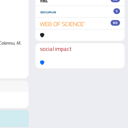
5
ND
alaresu, M..
social impact