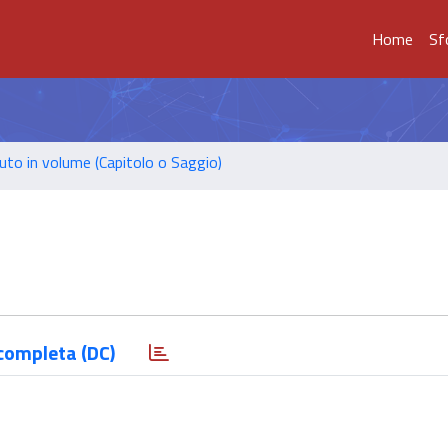
Home
Sf
uto in volume (Capitolo o Saggio)
completa (DC)