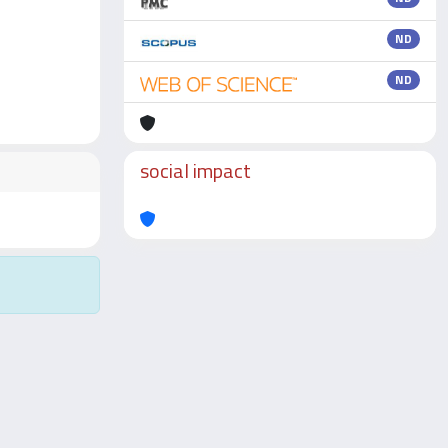
ND
ND
social impact