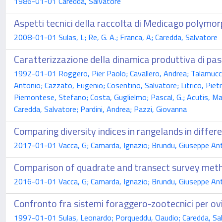
1986-01-01 Caredda, Salvatore
Aspetti tecnici della raccolta di Medicago polymor
2008-01-01 Sulas, L; Re, G. A.; Franca, A; Caredda, Salvatore
Caratterizzazione della dinamica produttiva di pasco
1992-01-01 Roggero, Pier Paolo; Cavallero, Andrea; Talamucci, 
Antonio; Cazzato, Eugenio; Cosentino, Salvatore; Litrico, Pietro
Piemontese, Stefano; Costa, Guglielmo; Pascal, G.; Acutis, Mar
Caredda, Salvatore; Pardini, Andrea; Pazzi, Giovanna
Comparing diversity indices in rangelands in differe
2017-01-01 Vacca, G; Camarda, Ignazio; Brundu, Giuseppe Anto
Comparison of quadrate and transect survey metho
2016-01-01 Vacca, G; Camarda, Ignazio; Brundu, Giuseppe Ant
Confronto fra sistemi foraggero-zootecnici per ovin
1997-01-01 Sulas, Leonardo; Porqueddu, Claudio; Caredda, Salv