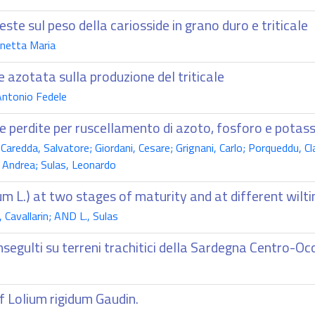
este sul peso della cariosside in grano duro e triticale
onetta Maria
e azotata sulla produzione del triticale
Antonio Fedele
le perdite per ruscellamento di azoto, fosforo e potassio
Caredda, Salvatore; Giordani, Cesare; Grignani, Carlo; Porqueddu, C
, Andrea; Sulas, Leonardo
 L.) at two stages of maturity and at different wilti
 Cavallarin; AND L., Sulas
onsegulti su terreni trachitici della Sardegna Centro-Oc
f Lolium rigidum Gaudin.