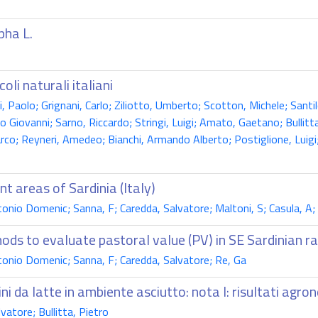
pha L.
li naturali italiani
Paolo; Grignani, Carlo; Ziliotto, Umberto; Scotton, Michele; Santi
 Giovanni; Sarno, Riccardo; Stringi, Luigi; Amato, Gaetano; Bullitta, 
co; Reyneri, Amedeo; Bianchi, Armando Alberto; Postiglione, Luigi; 
nt areas of Sardinia (Italy)
nio Domenic; Sanna, F; Caredda, Salvatore; Maltoni, S; Casula, A;
ds to evaluate pastoral value (PV) in SE Sardinian r
onio Domenic; Sanna, F; Caredda, Salvatore; Re, Ga
i da latte in ambiente asciutto: nota I: risultati agro
atore; Bullitta, Pietro