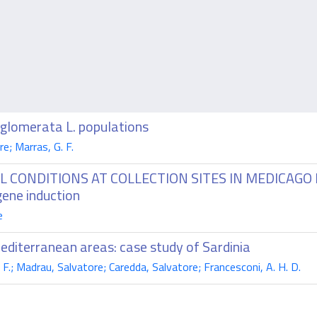
s glomerata L. populations
e; Marras, G. F.
ONDITIONS AT COLLECTION SITES IN MEDICAGO PO
gene induction
e
Mediterranean areas: case study of Sardinia
 F.; Madrau, Salvatore; Caredda, Salvatore; Francesconi, A. H. D.