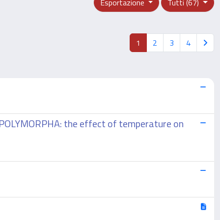
Esportazione
Tutti (67)
1
2
3
4
LYMORPHA: the effect of temperature on