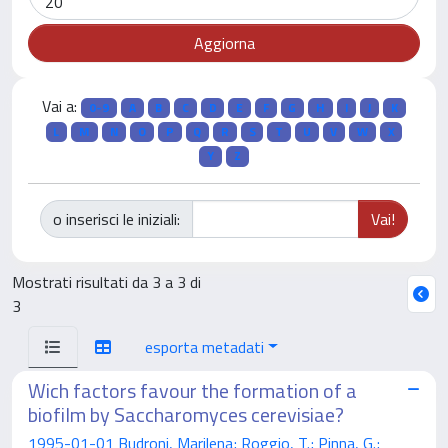
Vai a:
0-9
A
B
C
D
E
F
G
H
I
J
K
L
M
N
O
P
Q
R
S
T
U
V
W
X
Y
Z
o inserisci le iniziali:
Mostrati risultati da 3 a 3 di
3
esporta metadati
Wich factors favour the formation of a
biofilm by Saccharomyces cerevisiae?
1995-01-01 Budroni, Marilena; Roggio, T.; Pinna, G.;