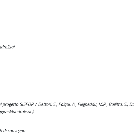
drolisai
 progetto SISFOR / Dettori, S., Falqui, A., Filigheddu, M.R., Bullitta, S., Da
agia–Mandrolisai ).
ti di convegno