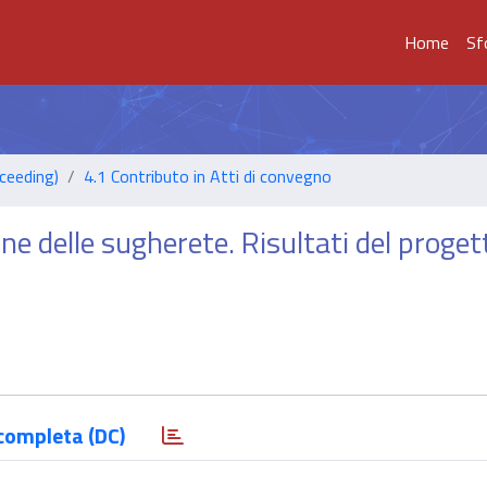
Home
Sf
ceeding)
4.1 Contributo in Atti di convegno
one delle sugherete. Risultati del proget
completa (DC)