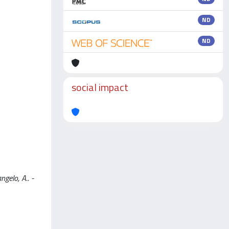
ND
ND
social impact
ngelo, A.. -