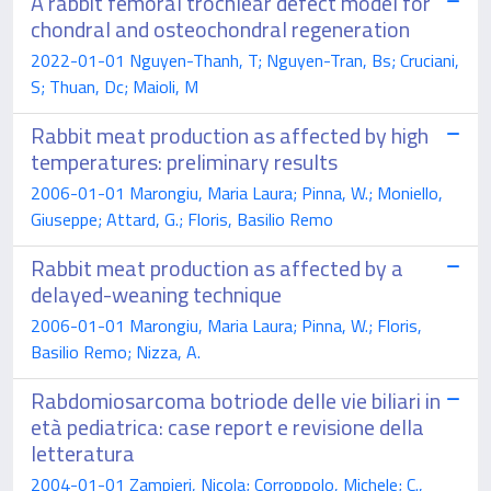
A rabbit femoral trochlear defect model for
chondral and osteochondral regeneration
2022-01-01 Nguyen-Thanh, T; Nguyen-Tran, Bs; Cruciani,
S; Thuan, Dc; Maioli, M
Rabbit meat production as affected by high
temperatures: preliminary results
2006-01-01 Marongiu, Maria Laura; Pinna, W.; Moniello,
Giuseppe; Attard, G.; Floris, Basilio Remo
Rabbit meat production as affected by a
delayed-weaning technique
2006-01-01 Marongiu, Maria Laura; Pinna, W.; Floris,
Basilio Remo; Nizza, A.
Rabdomiosarcoma botriode delle vie biliari in
età pediatrica: case report e revisione della
letteratura
2004-01-01 Zampieri, Nicola; Corroppolo, Michele; C.,