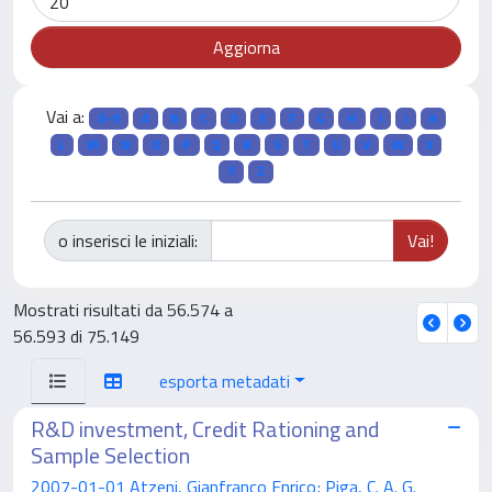
Vai a:
0-9
A
B
C
D
E
F
G
H
I
J
K
L
M
N
O
P
Q
R
S
T
U
V
W
X
Y
Z
o inserisci le iniziali:
Mostrati risultati da 56.574 a
56.593 di 75.149
esporta metadati
R&D investment, Credit Rationing and
Sample Selection
2007-01-01 Atzeni, Gianfranco Enrico; Piga, C. A. G.