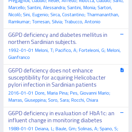
Pregagnoli, Claudio; Reder, Alfredo; Ribotta, Claudio; Sano,
Marcello; Santini, Alessandra; Santini, Monia; Sartori,
Nicolò; Sini, Eugenio; Sirca, Costantino; Tharmananthan,
Ramkumar; Torresan, Silvia; Trabucco, Antonio
G6PD deficiency and diabetes mellitus in
northern Sardinian subjects.
1992-01-01 Meloni, T; Pacifico, A; Forteleoni, G; Meloni,
Gianfranco
G6PD deficiency does not enhance
susceptibility for acquiring Helicobacter
pylori infection in Sardinian patients
2016-01-01 Dore, Maria Pina; Pes, Giovanni Mario;
Marras, Giuseppina; Soro, Sara; Rocchi, Chiara
G6PD deficiency in evaluation of HbA1c: an
influent change in monitoring diabetes
1988-01-01 Deiana, L; Baule, Gm; Solinas, A; Spano, S;