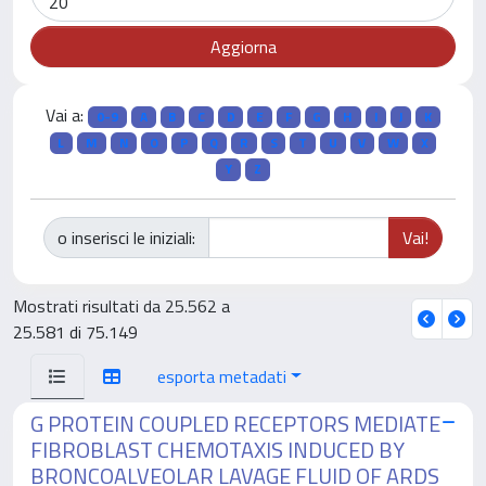
Vai a:
0-9
A
B
C
D
E
F
G
H
I
J
K
L
M
N
O
P
Q
R
S
T
U
V
W
X
Y
Z
o inserisci le iniziali:
Mostrati risultati da 25.562 a
25.581 di 75.149
esporta metadati
G PROTEIN COUPLED RECEPTORS MEDIATE
FIBROBLAST CHEMOTAXIS INDUCED BY
BRONCOALVEOLAR LAVAGE FLUID OF ARDS