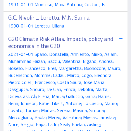
1991-01-01 Montesu, Maria Antonia; Cottoni, F.
G.C. Nivoli; L. Lorettu; M.N. Sanna
1998-01-01 Lorettu, Liliana
G20 Climate Risk Atlas. Impacts, policy and
economics in the G20
2021-01-01 Spano, Donatella; Armiento, Mirko; Aslam,
Muhammad Faizan; Bacciu, Valentina; Bigano, Andrea;
Bosello, Francesco; Breil, Margaretha; Buonocore, Mauro;
Butenschön, Momme; Cadau, Marco; Cogo, Eleonora;
Pietro Colelli, Francesco; Costa Saura, Jose Maria;
Dasgupta, Shouro; De Cian, Enrica; Debolini, Marta;
Didevarasl, Alì; Ellena, Marta; Galluccio, Giulia; Harris,
Remi; Johnson, Katie; Libert, Antoine; Lo Cascio, Mauro;
Lovato, Tomas; Marras, Serena; Masina, Simona;
Mercogliano, Paola; Mereu, Valentina; Mysiak, Jaroslav;
Noce, Sergio; Papa, Carlo; Sealy Phelan, Aisling;