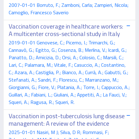
2007-01-01 Borruto, F.; Zamboni, Carla; Zampieri, Nicola;
Camoglio, Francesco Saverio
Vaccination coverage in healthcare workers:
A multicenter cross-sectional study in Italy
2019-01-01 Genovese, C.; Picerno, I.; Trimarchi, G.;
Cannavò, G.; Egitto, G.; Cosenza, B.; Merlina, V.; Icardi, G.;
Panatto, D.; Amicizia, D.; Orsi, A.; Colosio, C.; Marsili, C.;
Lari, C.; Palamara, M.; Vitale, F.; Casuccio, A.; Costantino,
C.; Azara, A.; Castiglia, P.; Bianco, A.; Currà, A.; Gabutti, G.;
Stefanati, A.; Sandri, F.; Florescu, C.; Marranzano, M.;
Giorgianni, G.; Fiore, V.; Platania, A.; Torre, I.; Cappuccio, A.;
Guillari, A.; Fabiani, L.; Giuliani, A.; Appetiti, A.; La Fauci, V.;
Squeri, A.; Ragusa, R.; Squeri, R.
Vaccination in post-tuberculosis lung disease
management: A review of the evidence
2025-01-01 Nasiri, M J; Silva, D R; Rommasi, F;