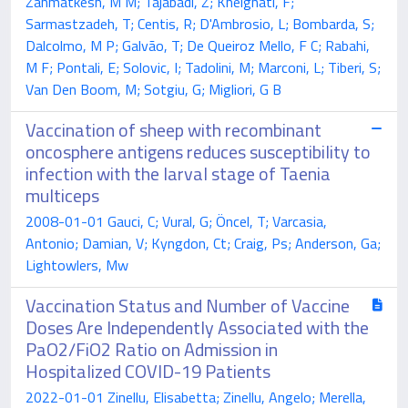
Zahmatkesh, M M; Tajabadi, Z; Khelghati, F;
Sarmastzadeh, T; Centis, R; D'Ambrosio, L; Bombarda, S;
Dalcolmo, M P; Galvão, T; De Queiroz Mello, F C; Rabahi,
M F; Pontali, E; Solovic, I; Tadolini, M; Marconi, L; Tiberi, S;
Van Den Boom, M; Sotgiu, G; Migliori, G B
Vaccination of sheep with recombinant
oncosphere antigens reduces susceptibility to
infection with the larval stage of Taenia
multiceps
2008-01-01 Gauci, C; Vural, G; Öncel, T; Varcasia,
Antonio; Damian, V; Kyngdon, Ct; Craig, Ps; Anderson, Ga;
Lightowlers, Mw
Vaccination Status and Number of Vaccine
Doses Are Independently Associated with the
PaO2/FiO2 Ratio on Admission in
Hospitalized COVID-19 Patients
2022-01-01 Zinellu, Elisabetta; Zinellu, Angelo; Merella,