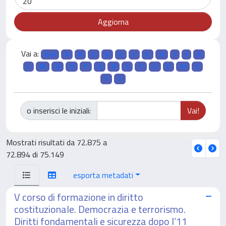
Vai a:
0-9
A
B
C
D
E
F
G
H
I
J
K
L
M
N
O
P
Q
R
S
T
U
V
W
X
Y
Z
o inserisci le iniziali:
Mostrati risultati da 72.875 a
72.894 di 75.149
esporta metadati
V corso di formazione in diritto
costituzionale. Democrazia e terrorismo.
Diritti fondamentali e sicurezza dopo l’11