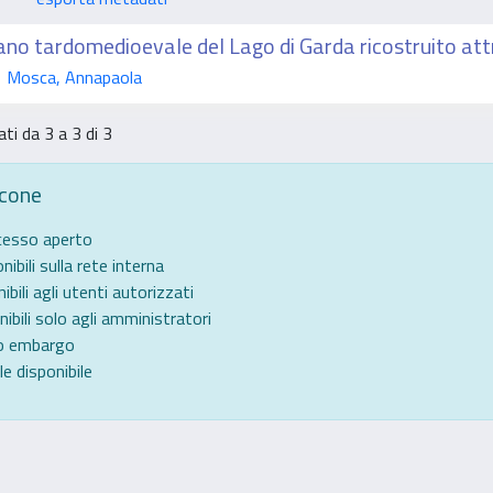
ano tardomedioevale del Lago di Garda ricostruito at
 Mosca, Annapaola
ati da 3 a 3 di 3
icone
ccesso aperto
nibili sulla rete interna
ibili agli utenti autorizzati
nibili solo agli amministratori
to embargo
e disponibile