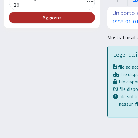
Un portol
1998-01-01
Mostrati risult
Legenda 
file ad a
file dispo
file dispon
file dispo
file sot
nessun fil