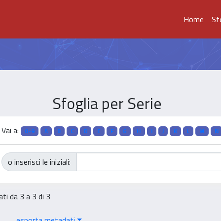
Home
Sf
Sfoglia per Serie
Vai a:
0-9
A
B
C
D
E
F
G
H
I
J
K
L
M
N
o inserisci le iniziali:
ati da 3 a 3 di 3
esporta metadati