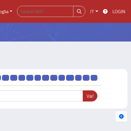
oglia
IT
LOGIN
O
P
Q
R
S
T
U
V
W
X
Y
Z