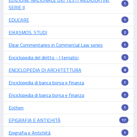
1
SERIE II
EDUCARE
1
EIKASMOS. STUDI
2
Elgar Commentaries in Commercial Law series
1
Enciclopedia del diritto - I tematici
1
ENCICLOPEDIA DI ARCHITETTURA
8
Enciclopedia di banca borsa e finanza
1
Enciclopedia di banca borsa e finanza
1
Eothen
1
EPIGRAFIA E ANTICHITÀ
17
Epigrafia e Antichità
1