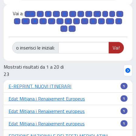
Vai a:
0-9
A
B
C
D
E
F
G
H
I
J
K
L
M
N
O
P
Q
R
S
T
U
V
W
X
Y
Z
o inserisci le iniziali:
Mostrati risultati da 1 a 20 di
23
E-REPRINT. NUOVI ITINERARI
1
Edat Mitjana i Renaixement Europeus
1
Edat Mitjana i Renaixement europeus
1
Edat Mitjana i Renaixement europeus
1
EDIZIONE NAZIONALE DEI TESTI MEDIOLATINI.