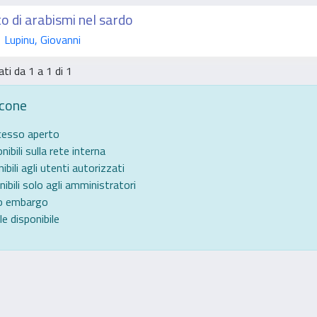
o di arabismi nel sardo
Lupinu, Giovanni
ati da 1 a 1 di 1
icone
ccesso aperto
nibili sulla rete interna
ibili agli utenti autorizzati
nibili solo agli amministratori
to embargo
e disponibile