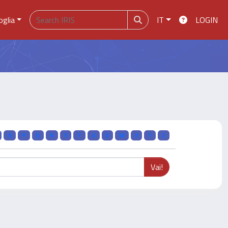
oglia
IT
LOGIN
O
P
Q
R
S
T
U
V
W
X
Y
Z