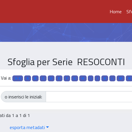
Home
Sf
Sfoglia per Serie RESOCONTI
Vai a:
0-9
A
B
C
D
E
F
G
H
I
J
K
L
M
N
o inserisci le iniziali:
ati da 1 a 1 di 1
esporta metadati